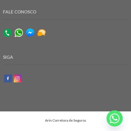
Troca de segredos das fechaduras
Reparos de Refrigerador,Geladeira e Frigobar
FALE CONOSCO
Reparos de Congelador (Freezer)
Reparos de Fogão a Gás
Reparos de Microondas
Porteiro substituto
Reparos em gesso
Colocação de revestimento cerâmico
SIGA
Limpeza de Caixa d'água até 20.000 litros
Instalação e Reinstalação de ventilador de teto
Reparos em central telefonica interfones, porteiros
eletrônicos (sem imagem de video)
Arin Corretora de Seguros