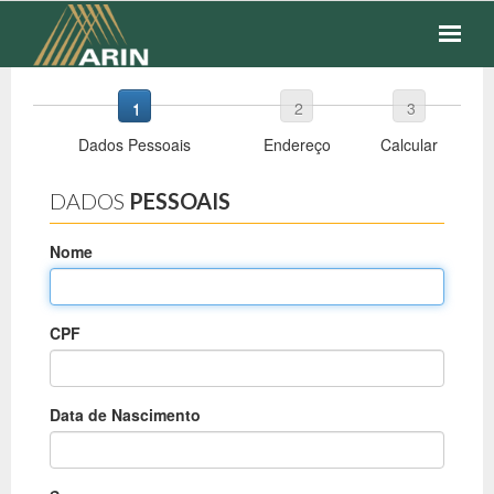
Close
Save changes
SEGUROS
1
2
3
Dados Pessoais
Endereço
Calcular
FINANCEIROS
DADOS
PESSOAIS
COTAÇÃO
Nome
FALE CONOSCO
CPF
Data de Nascimento