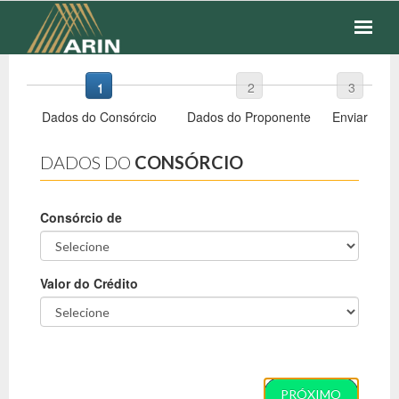
Close
Save changes
SEGUROS
1
2
3
Dados do Consórcio
Dados do Proponente
Enviar
FINANCEIROS
DADOS DO
CONSÓRCIO
COTAÇÃO
FALE CONOSCO
Consórcio de
Valor do Crédito